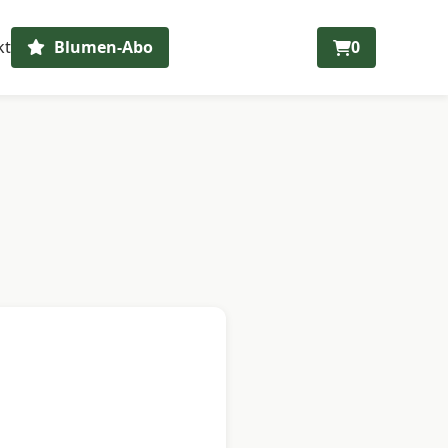
kt
Blumen-Abo
0